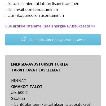
– katon, seinien tai lattian lisäeristäminen
– ilmanvaihdon tehostaminen
– aurinkopaneelien asentaminen
Lue artikkelistamme lisää energia-avustuksesta >>
Tee maksuton energia-avustus arvio
ENERGIA-AVUSTUKSEN TUKI JA
TARVITTAVAT LASKELMAT
HINNAT
OMAKOTITALOT
alk. 600 €
Sisältää:
– Lähtötilanteen kartoituksen ja suositukset