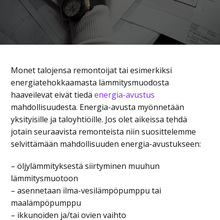
Monet talojensa remontoijat tai esimerkiksi
energiatehokkaamasta lämmitysmuodosta
haaveilevat eivät tiedä
energia-avustus
mahdollisuudesta. Energia-avusta myönnetään
yksityisille ja taloyhtiöille. Jos olet aikeissa tehdä
jotain seuraavista remonteista niin suosittelemme
selvittämään mahdollisuuden energia-avustukseen:
– öljylämmityksestä siirtyminen muuhun
lämmitysmuotoon
– asennetaan ilma-vesilämpöpumppu tai
maalämpöpumppu
– ikkunoiden ja/tai ovien vaihto