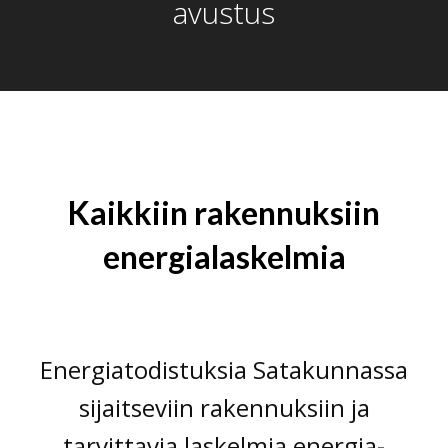
avustus
Kaikkiin rakennuksiin
energialaskelmia
Insinööritoimisto Lavonen Oy
energiatodistukset pori
Energiatodistukset Pori
Energiatodistuksia Satakunnassa
sijaitseviin rakennuksiin ja
tarvittavia laskelmia energia-