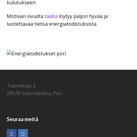
kulutukseen.
Motivan sivuilta
täältä
löytyy paljon hyvää ja
luotettavaa tietoa energiatodistuksista.
Tuomikuja 3
29570 Söörmarkku, Pori
Seuraa meitä
Facebook
LinkedIn