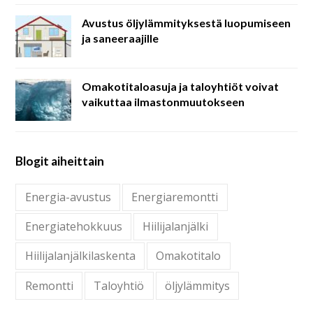
Avustus öljylämmityksestä luopumiseen
ja saneeraajille
Omakotitaloasuja ja taloyhtiöt voivat
vaikuttaa ilmastonmuutokseen
Blogit aiheittain
Energia-avustus
Energiaremontti
Energiatehokkuus
Hiilijalanjälki
Hiilijalanjälkilaskenta
Omakotitalo
Remontti
Taloyhtiö
öljylämmitys