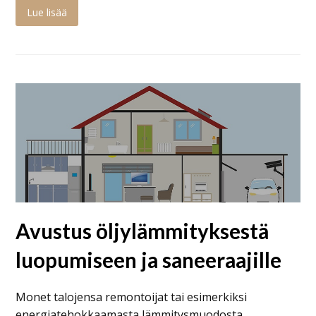
Lue lisää
Avustus öljylämmityksestä
luopumiseen ja saneeraajille
Monet talojensa remontoijat tai esimerkiksi
energiatehokkaamasta lämmitysmuodosta