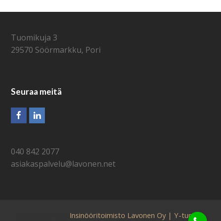
Tuomikuja 3
29570 Söörmarkku, Pori
Seuraa meitä
Facebook
LinkedIn
040 842 2077
asiakaspalvelu@lavonen.net
Copyright 2026
Insinööritoimisto Lavonen Oy | Y-tunnus