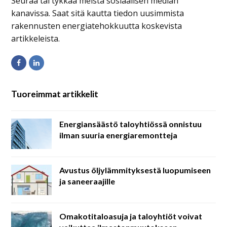
Seuraa tai tykkää meistä sosiaalisen median
kanavissa. Saat sitä kautta tiedon uusimmista
rakennusten energiatehokkuutta koskevista
artikkeleista.
Facebook
LinkedIn
Tuoreimmat artikkelit
Energiansäästö taloyhtiössä onnistuu
ilman suuria energiaremontteja
Avustus öljylämmityksestä luopumiseen
ja saneeraajille
Omakotitaloasuja ja taloyhtiöt voivat