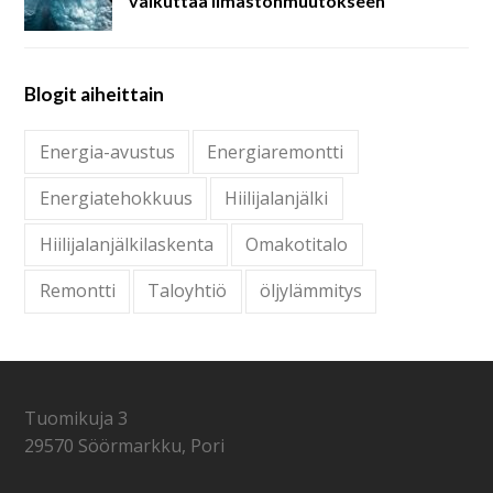
vaikuttaa ilmastonmuutokseen
Blogit aiheittain
Energia-avustus
Energiaremontti
Energiatehokkuus
Hiilijalanjälki
Hiilijalanjälkilaskenta
Omakotitalo
Remontti
Taloyhtiö
öljylämmitys
Tuomikuja 3
29570 Söörmarkku, Pori