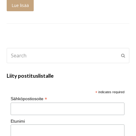
Lue lisää
Search
Submi
Liity postituslistalle
*
indicates required
*
Sähköpostiosoite
Etunimi