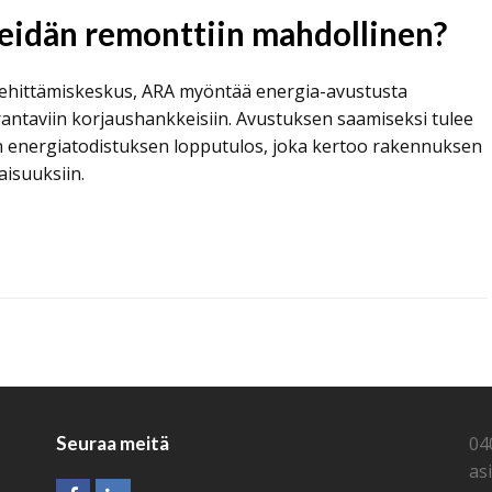
eidän remonttiin mahdollinen?
kehittämiskeskus, ARA myöntää energia-avustusta
ntaviin korjaushankkeisiin. Avustuksen saamiseksi tulee
on energiatodistuksen lopputulos, joka kertoo rakennuksen
isuuksiin.
Seuraa meitä
04
as