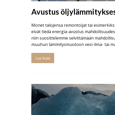
Avustus öljylämmitykses
Monet talojensa remontoijat tai esimerki
eivät tiedä energia-avustus mahdollisuudest
niin suosittelemme selvittämään mahdollis
muuhun lämmitysmuotoon vesi-ilma- tai
Lue lisää