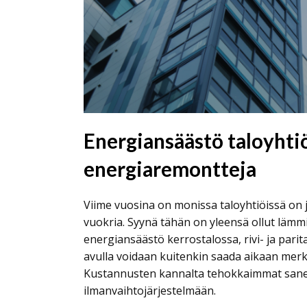
Energiansäästö taloyhti
energiaremontteja
Viime vuosina on monissa taloyhtiöissä on 
vuokria. Syynä tähän on yleensä ollut lämm
energiansäästö kerrostalossa, rivi- ja par
avulla voidaan kuitenkin saada aikaan mer
Kustannusten kannalta tehokkaimmat sanee
ilmanvaihtojärjestelmään.