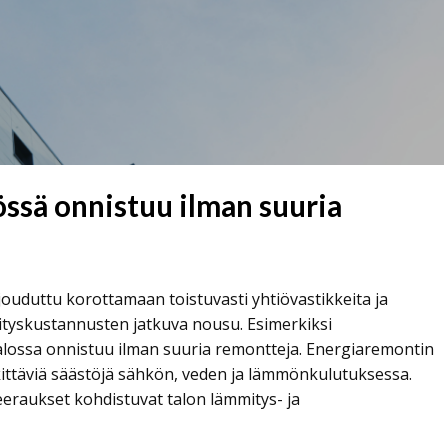
össä onnistuu ilman suuria
jouduttu korottamaan toistuvasti yhtiövastikkeita ja
ityskustannusten jatkuva nousu. Esimerkiksi
italossa onnistuu ilman suuria remontteja. Energiaremontin
kittäviä säästöjä sähkön, veden ja lämmönkulutuksessa.
raukset kohdistuvat talon lämmitys- ja