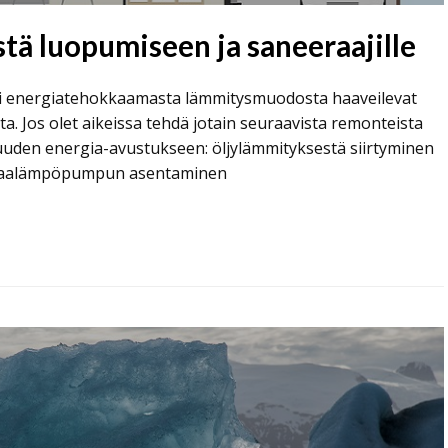
tä luopumiseen ja saneeraajille
ksi energiatehokkaamasta lämmitysmuodosta haaveilevat
a. Jos olet aikeissa tehdä jotain seuraavista remonteista
uuden energia-avustukseen: öljylämmityksestä siirtyminen
 maalämpöpumpun asentaminen