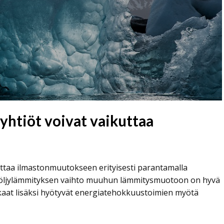
yhtiöt voivat vaikuttaa
kuttaa ilmastonmuutokseen erityisesti parantamalla
 öljylämmityksen vaihto muuhun lämmitysmuotoon on hyvä
kaat lisäksi hyötyvät energiatehokkuustoimien myötä