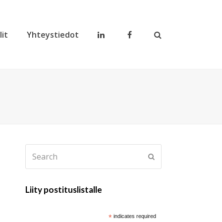
lit
Yhteystiedot
Search
Submit
Liity postituslistalle
*
indicates required