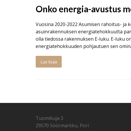
Onko energia-avustus m
Vuosina 2020-2022 Asumisen rahoitus- ja 
asuinrakennuksen energiatehokkuutta para
olla tiedossa rakennuksen E-luku. E-luku 
energiatehokkuuden pohjautuen sen omina
Lue lisää
Tuomikuja 3
29570 Söörmarkku, Pori