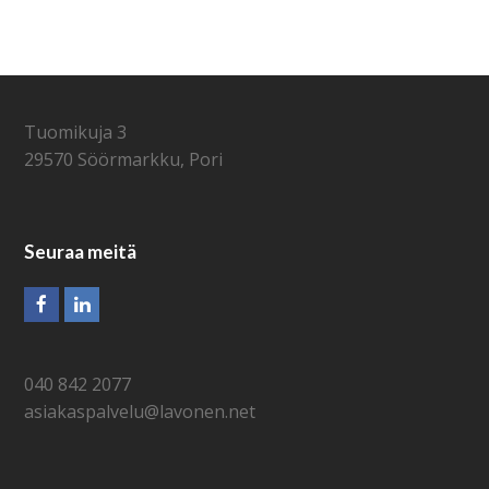
Tuomikuja 3
29570 Söörmarkku, Pori
Seuraa meitä
Facebook
LinkedIn
040 842 2077
asiakaspalvelu@lavonen.net