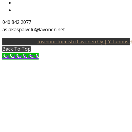
Facebook
LinkedIn
040 842 2077
asiakaspalvelu@lavonen.net
Copyright 2026
Insinööritoimisto Lavonen Oy | Y-tunnus 
Back To Top
Call Now Button